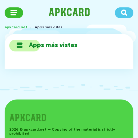
apkcard.net
→
Apps más vistas
Apps más vistas
2026 © apkcard.net — Copying of the material is strictly
prohibited